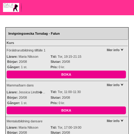
Invigningsvecka Torsdag - Falun
Kurs
Mer info ⮟
Föräldrarutbildning tillfälle 1
Lärare:
Maria Nilsson
Tid:
Tor, 19:15-21:15
Börjar:
20/08
Slutar:
20/08
Gånger:
1 st.
Pris:
0 kr.
BOKA
Mer info ⮟
Mamma/barn dans
Tid:
Tor, 11:00-11:30
Lärare:
Jessica Lindbl�...
Börjar:
20/08
Slutar:
20/08
Gånger:
1 st.
Pris:
0 kr.
BOKA
Mer info ⮟
Mentalutbildning dansare
Lärare:
Maria Nilsson
Tid:
Tor, 17:00-19:00
Börjar:
20/08
Slutar:
20/08