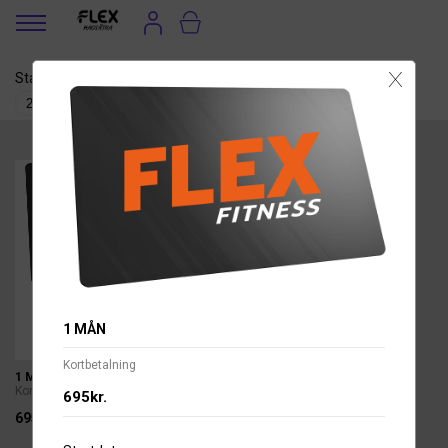
X
Startdatum
Betalsätt
1 MÅN
Kortbetalning
1 MÅN
Kortbetalning
695kr.
695kr.