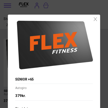
X
Startdatum
Betalsätt
SENIOR +65
Autogiro
SENIOR +65
Autogiro
379kr.
379kr.