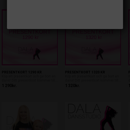
PRESENTKORT 1290 KR
PRESENTKORT 1320 KR
Köp ett presentkort och ge bort en
Köp ett presentkort och ge bort en
K
dans! Ditt presentkort kommer till...
dans! Ditt presentkort kommer till...
d
1 290kr.
1 320kr.