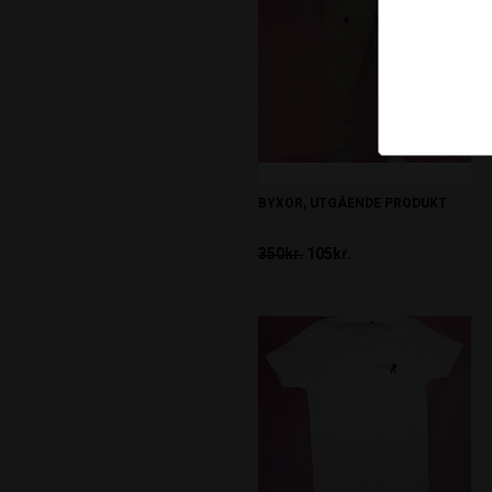
BYXOR, UTGÅENDE PRODUKT
350kr.
105kr.