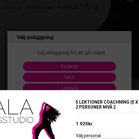
Startsida
Medlemskap
Produkter
Välj anläggning
Välj anläggning för att gå vidare
Borlänge
Falun
Leksand
Säter
5 LEKTIONER COACHNING (5 X 
2 PERSONER NIVÅ 2
1 925kr.
Välj personal