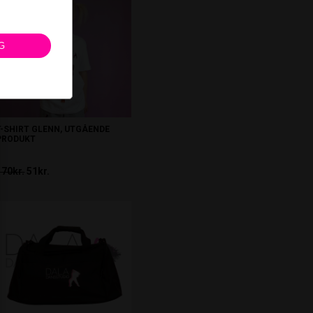
G
T-SHIRT GLENN, UTGÅENDE
PRODUKT
170kr.
51kr.