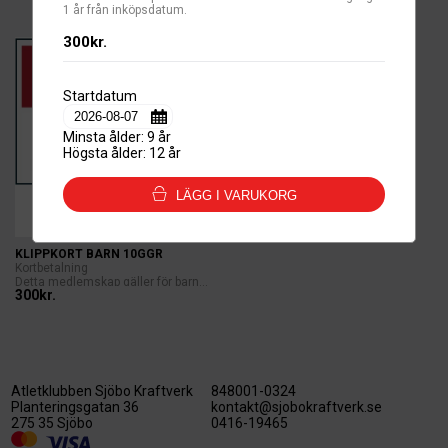
1 år från inköpsdatum.
300kr.
Startdatum
Minsta ålder: 9 år
Högsta ålder: 12 år
LÄGG I VARUKORG
KLIPPKORT BARN 10GGR
Kortbetalning
Detta medlemskap gäller för barn...
300kr.
Atletklubben Sjöbo Kraftverk
848001-0324
Planteringsgatan 36
kontakt@sjobokraftverk.se
275 35 Sjöbo
0416-19465