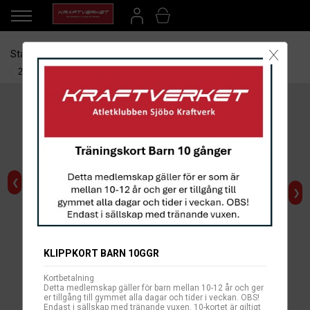
X
Startdatum
Betalsätt
Sortera efter:
❮
❯
KLIPPKORT BARN 10GGR
AUTOGIRO
Kortbetalning
KONTANT
Detta medlemskap gäller för barn mellan 10-12 år och ger
er tillgång till gymmet alla dagar och tider i veckan. OBS!
Endast i sällskap med tränande vuxen. 10-kortet är giltigt