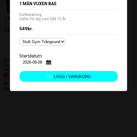
1 MÅN VUXEN BAS
Kortbetalning
1 MÅN VUXEN BAS
Gäller för dig som fyllt 19 år.
Kortbetalning
Gäller för dig som fyllt 19 år....
549kr.
549kr.
Startdatum
Stolt Gym AB
559249-2952
Skogås Torgväg 3
caroline@stoltgym.se
142 30 Skogås
LÄGG I VARUKORG
Alla priser är inklusive moms
Köpvillkor