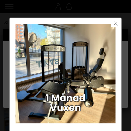
X
Startdatum
Anläggning
Välj anläggning
Betalsätt
Välj anläggning för att gå vidare
Språk/Language
Stolt Gym Skogås
Stolt Gym Trångsund