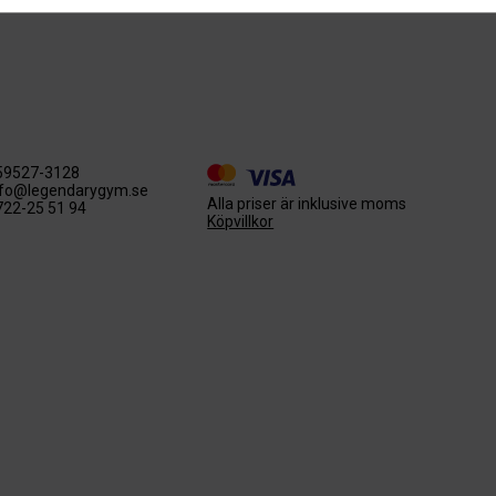
59527-3128
nfo@legendarygym.se
Alla priser är inklusive moms
722-25 51 94
Köpvillkor