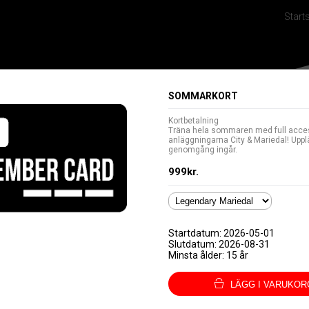
Start
Betalsätt
Språk/Language
SOMMARKORT
Kortbetalning
Träna hela sommaren med full acce
anläggningarna City & Mariedal! Upp
genomgång ingår.
999kr.
Startdatum: 2026-05-01
Slutdatum: 2026-08-31
Minsta ålder: 15 år
LÄGG I VARUKOR