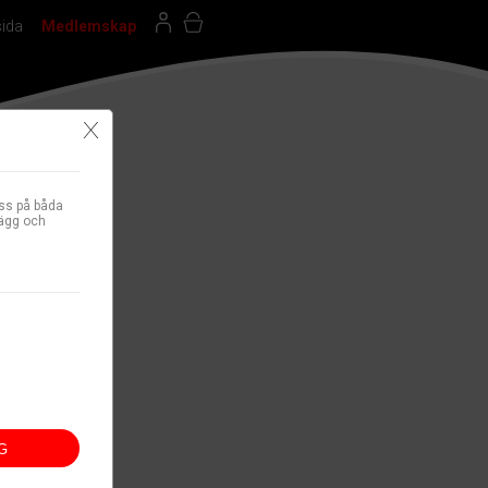
sida
Medlemskap
X
ss på båda
lägg och
G