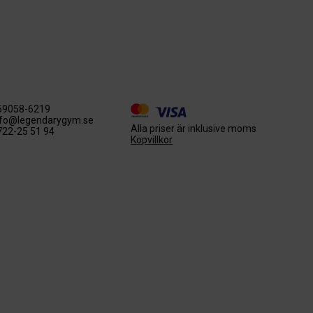
59058-6219
nfo@legendarygym.se
Alla priser är inklusive moms
722-25 51 94
Köpvillkor