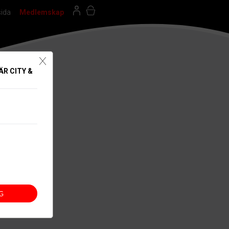
sida
Medlemskap
X
R CITY &
G