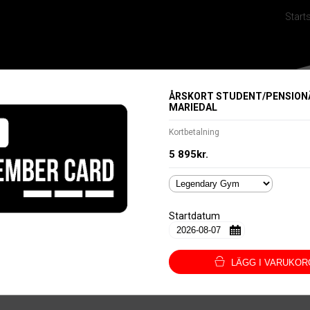
Start
Betalsätt
Språk/Language
ÅRSKORT STUDENT/PENSIONÄ
MARIEDAL
Kortbetalning
5 895kr.
Startdatum
LÄGG I VARUKOR