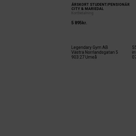
ÅRSKORT STUDENT/PENSIONÄR
CITY & MARIEDAL
Kortbetalning
5 895kr.
Legendary Gym AB
5
Västra Norrlandsgatan 5
i
903 27 Umeå
0