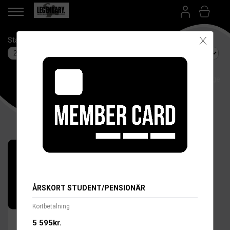
X
Startdatum
Anläggning
Betalsätt
Språk/Language
ÅRSKORT STUDENT/PENSIONÄR
Kortbetalning
5 595kr.