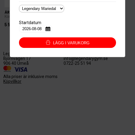
ÅRSKORT STUDENT/PENSIONÄR
Kortbetalning
Startdatum
5 595kr.
LÄGG I VARUKORG
Legendary Nord AB
559527-3128
Björnvägen 17
info@legendarygym.se
906 40 Umeå
0722-25 51 94
Alla priser är inklusive moms
Köpvillkor