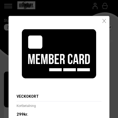
X
Startdatum
Anläggning
Betalsätt
Språk/Language
VECKOKORT
Kortbetalning
299kr.