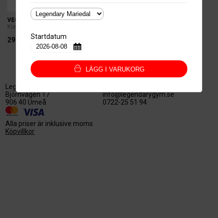
VECKOKORT
Kortbetalning
Startdatum
299kr.
LÄGG I VARUKORG
Legendary Nord AB
559527-3128
Björnvägen 17
info@legendarygym.se
906 40 Umeå
0722-25 51 94
Alla priser är inklusive moms
Köpvillkor