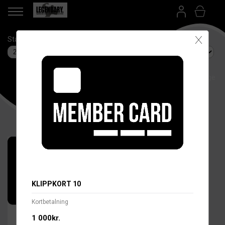
X
Startdatum
Anläggning
Betalsätt
Språk/Language
KLIPPKORT 10
Kortbetalning
1 000kr.