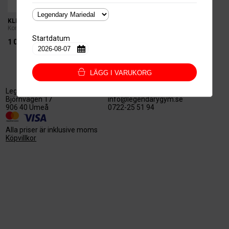
KLIPPKORT 10
Kortbetalning
Startdatum
1 000kr.
LÄGG I VARUKORG
Legendary Nord AB
559527-3128
Björnvägen 17
info@legendarygym.se
906 40 Umeå
0722-25 51 94
Alla priser är inklusive moms
Köpvillkor