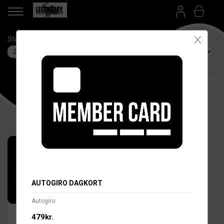
X
Startdatum
Anläggning
Betalsätt
Språk/Language
AUTOGIRO DAGKORT
Autogiro
479kr.