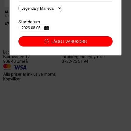
AUTOGIRO DAGKORT
Autogiro
Startdatum
479kr.
LÄGG I VARUKORG
Legendary Nord AB
559527-3128
Björnvägen 17
info@legendarygym.se
906 40 Umeå
0722-25 51 94
Alla priser är inklusive moms
Köpvillkor