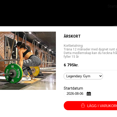
Start
Välj anläggning
Betalsätt
Språk/Language
ÅRSKORT
Välj anläggning för att gå vidare
Kortbetalning
Träna 12 månader med dygnet runt 
Detta medlemskap kan du teckna frå
Legendary Gym
fyller 15 år
6 795kr.
Legendary Mariedal
Startdatum
LÄGG I VARUKOR