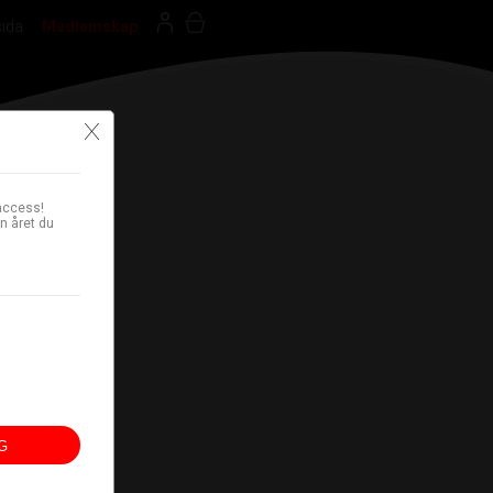
sida
Medlemskap
X
access!
n året du
G