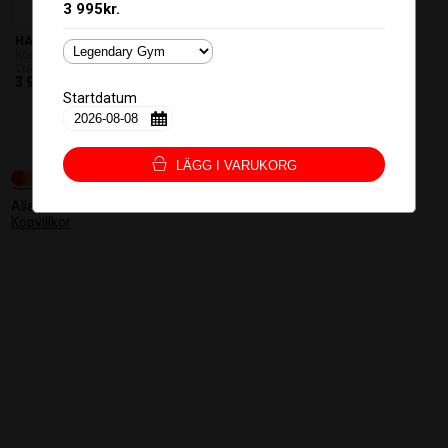
3 995kr.
HALVÅRSKORT
Kortbetalning
Träna 6 månader hos oss! (dygnet...
3 995kr.
Startdatum
LÄGG I VARUKORG
Alla priser är inklusive moms
Köpvillkor