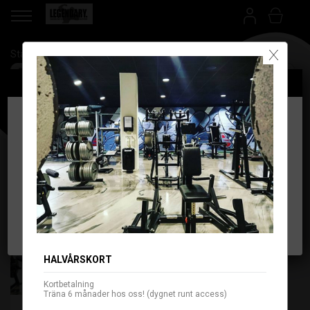
X
Startdatum
Anläggning
Betalsätt
Välj anläggning
Språk/Language
Välj anläggning för att gå vidare
Legendary Gym
Legendary Mariedal
HALVÅRSKORT
Kortbetalning
Träna 6 månader hos oss! (dygnet runt access)