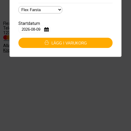
Startdatum
Flex i Telestaden AB
559279-0363
Telestaden/Mårbackagatan 11
telestaden@flexfitness.one
123 43 Farsta
LÄGG I VARUKORG
Alla priser är inklusive moms
Köpvillkor