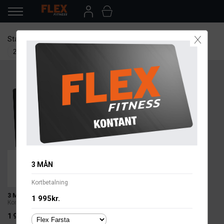
X
Startdatum
Anläggning
Betalsätt
3 MÅN
Kortbetalning
3 MÅN
1 995kr.
Kortbetalning
1 995kr.