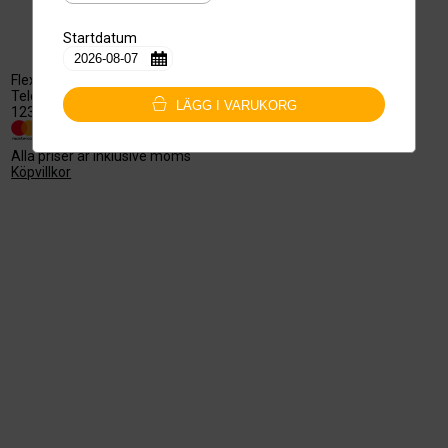
Startdatum
Flex i Telestaden AB
559279-0363
Telestaden/Mårbackagatan 11
telestaden@flexfitness.one
LÄGG I VARUKORG
123 43 Farsta
Alla priser är inklusive moms
Köpvillkor