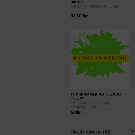
30GGR
Personlig träning DUO 30ggr
31 500kr.
PROGRAMMERING TILLÄGG
TILL PT
Inkluderar önskat antal
kompletterande
träningspass/vecka. Tillgång ti...
500kr.
Fit4Life Vasastan AB
5