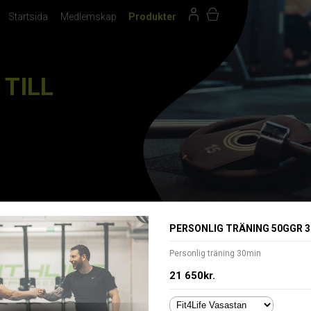
Startsida
Medlemskap
Produkter
TILL
gning
Språk/Language
PERSONLIG TRÄNING 50GGR 
Personlig träning 30min
21 650kr.