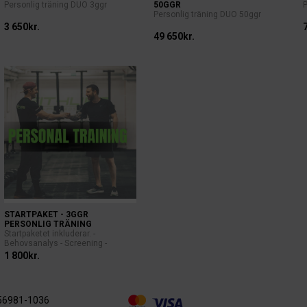
Personlig träning DUO 3ggr
50GGR
Personlig träning DUO 50ggr
3 650kr.
49 650kr.
STARTPAKET - 3GGR
PERSONLIG TRÄNING
Startpaketet inkluderar. -
Behovsanalys - Screening -
Positionerin...
1 800kr.
56981-1036