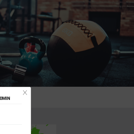
X
30MIN