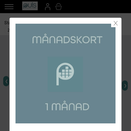
X
Startdatum
Anläggning
Betalsätt
❮
❯
AUTOGIRO
KONTANT