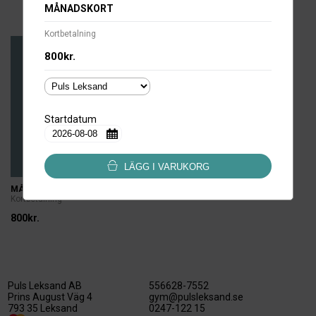
MÅNADSKORT
Kortbetalning
800kr.
Startdatum
LÄGG I VARUKORG
MÅNADSKORT
Kortbetalning
800kr.
Puls Leksand AB
556628-7552
Prins August Väg 4
gym@pulsleksand.se
793 35 Leksand
0247-122 15