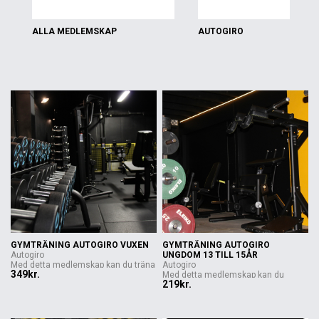
ALLA MEDLEMSKAP
AUTOGIRO
GYMTRÄNING AUTOGIRO VUXEN
GYMTRÄNING AUTOGIRO
Autogiro
UNGDOM 13 TILL 15ÅR
Med detta medlemskap kan du träna
Autogiro
349kr.
på ...
Med detta medlemskap kan du
219kr.
gymma på ...