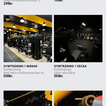
150kr.
Ingen bindningstid endast 3
trän...
299kr.
månaders ...
GYMTRÄNING 1 MÅNAD
GYMTRÄNING 1 VECKA
Kortbetalning
Kortbetalning
Med detta medlemskap kan du
Gäller alla åldrar
500kr.
350kr.
trän...