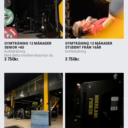
GYMTRÄNING 12 MÅNADER
GYMTRÄNING 12 MÅNADER
SENIOR +65
STUDENT FRÅN 16ÅR
Kortbetalning
Kortbetalning
Med detta medlemskap kan du
3 750kr.
3 750kr.
trän...