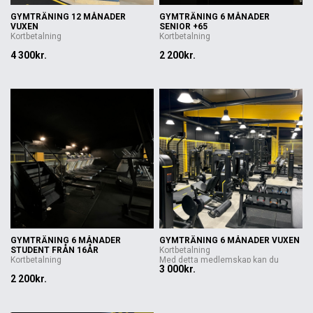
GYMTRÄNING 12 MÅNADER
GYMTRÄNING 6 MÅNADER
VUXEN
SENIOR +65
Kortbetalning
Kortbetalning
4 300kr.
2 200kr.
GYMTRÄNING 6 MÅNADER
GYMTRÄNING 6 MÅNADER VUXEN
STUDENT FRÅN 16ÅR
Kortbetalning
Kortbetalning
Med detta medlemskap kan du
3 000kr.
trän...
2 200kr.