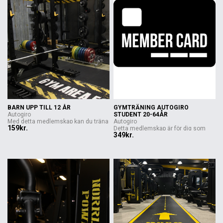
BARN UPP TILL 12 ÅR
GYMTRÄNING AUTOGIRO
Autogiro
STUDENT 20-64ÅR
Med detta medlemskap kan du träna
Autogiro
159kr.
på ...
Detta medlemskap är för dig som
349kr.
stude...