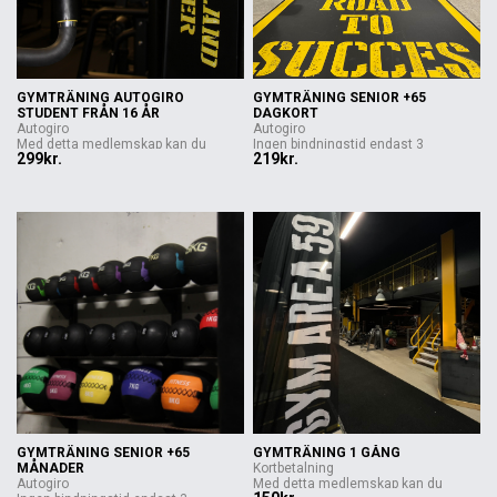
GYMTRÄNING AUTOGIRO
GYMTRÄNING SENIOR +65
STUDENT FRÅN 16 ÅR
DAGKORT
Autogiro
Autogiro
Med detta medlemskap kan du
Ingen bindningstid endast 3
299kr.
219kr.
gymma på ...
månaders ...
GYMTRÄNING SENIOR +65
GYMTRÄNING 1 GÅNG
MÅNADER
Kortbetalning
Autogiro
Med detta medlemskap kan du