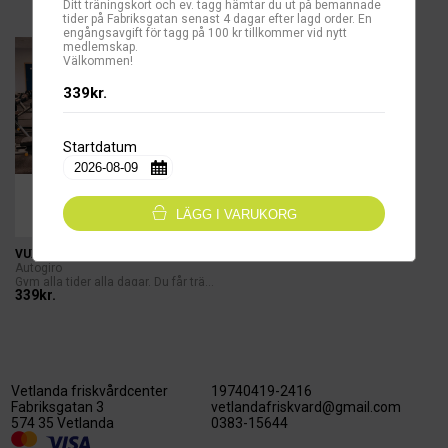
Ditt träningskort och ev. tagg hämtar du ut på bemannade
tider på Fabriksgatan senast 4 dagar efter lagd order. En
engångsavgift för tagg på 100 kr tillkommer vid nytt
medlemskap.
Välkommen!
339kr.
Startdatum
LÄGG I VARUKORG
VUXEN GYM BINDANDE 12 MÅN
Autogiro
Gym alla tider alla dagar. Du får trä...
339kr.
Vetlanda friskvårdcenter
19740419-2416
Fabriksgatan 3
vetlandafriskvard@gmail.com
574 35 Vetlanda
0383-15644