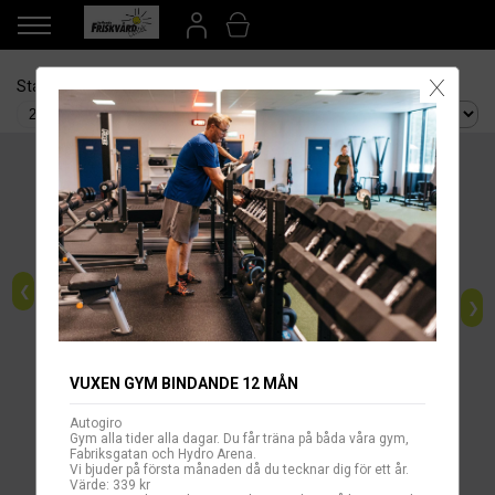
X
Startdatum
Betalsätt
Sortera efter:
❮
❯
VUXEN GYM BINDANDE 12 MÅN
Autogiro
Gym alla tider alla dagar. Du får träna på båda våra gym,
AUTOGIRO
KONTANT
Fabriksgatan och Hydro Arena.
Vi bjuder på första månaden då du tecknar dig för ett år.
Värde: 339 kr