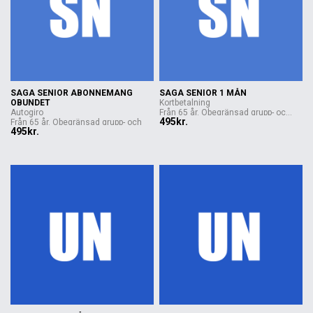
SAGA SENIOR ABONNEMANG
SAGA SENIOR 1 MÅN
OBUNDET
Kortbetalning
Autogiro
Från 65 år. Obegränsad grupp- oc...
495kr.
Från 65 år. Obegränsad grupp- och
495kr.
gym...