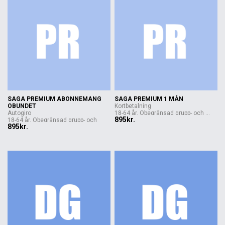
SAGA PREMIUM ABONNEMANG
SAGA PREMIUM 1 MÅN
OBUNDET
Kortbetalning
Autogiro
18-64 år. Obegränsad grupp- och ...
895kr.
18-64 år. Obegränsad grupp- och
895kr.
gymtr...