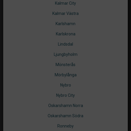
Kalmar City
Kalmar Västra
Karlshamn
0kr.
Karlskrona
Lindsdal
Ljungbyholm
Malkars Träningscenter AB
556590-5675
Torsåsgatan 1
support@malkars.se
Mönsterås
392 39 Kalmar
0480-492929
Mörbylånga
Alla priser är inklusive moms
Köpvillkor
Nybro
Nybro City
Oskarshamn Norra
Oskarshamn Södra
Ronneby