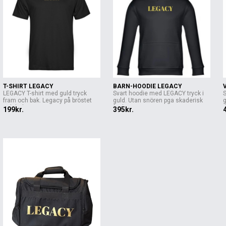
T-SHIRT LEGACY
BARN-HOODIE LEGACY
LEGACY T-shirt med guld tryck
Svart hoodie med LEGACY tryck i
fram och bak. Legacy på bröstet
guld. Utan snören pga skaderisk
g
och hela...
för b...
d
199kr.
395kr.