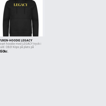
VUXEN-HOODIE LEGACY
Svart hoodie med LEGACY tryck i
uld. OBS! Köps på plats på
anssk...
450kr.