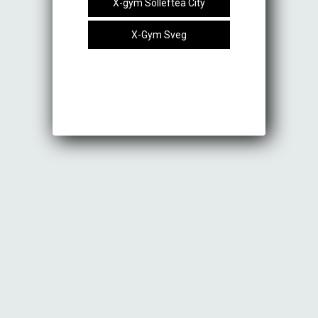
X-gym Sollefteå City
X-Gym Sveg