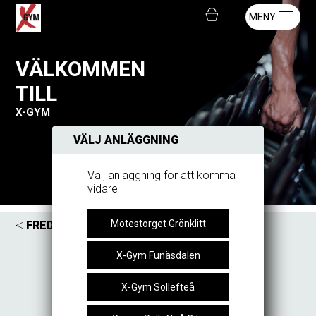
MENY
VÄLKOMMEN
TILL
X-GYM
VÄLJ ANLÄGGNING
Välj anläggning för att komma
vidare
<
>
Mötestorget Grönklitt
FREDAG
07
AUGUSTI
X-Gym Funäsdalen
X-Gym Sollefteå