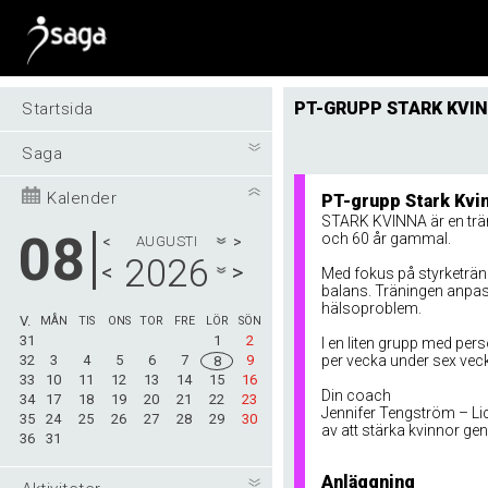
PT-GRUPP STARK KVIN
Startsida
Saga
Kalender
PT-grupp Stark Kvin
STARK KVINNA är en tränin
08
och 60 år gammal.
<
AUGUSTI
>
2026
<
>
Med fokus på styrketrän
balans. Träningen anpas
hälsoproblem.
V.
MÅN
TIS
ONS
TOR
FRE
LÖR
SÖN
31
1
2
I en liten grupp med per
32
3
4
5
6
7
9
per vecka under sex veck
8
33
10
11
12
13
14
15
16
Din coach
34
17
18
19
20
21
22
23
Jennifer Tengström – Li
35
24
25
26
27
28
29
30
av att stärka kvinnor gen
36
31
Anläggning