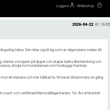
Logga in
Webbshop
2026-04-22
Kl. 16:00
ångsiktig hälsa. Den riktar sig till dig som är någonstans mellan 40
, stärker vi kroppen på djupet och skapar bättre återhämtning och
kelmassa, stödja hormonbalansen och förebygga framtida
mot ett starkare och mer hållbart liv. Ni tränar tillsammans en gång
riet-coach och certifierad MammaMage-tränare. 16+ års erfarenhet