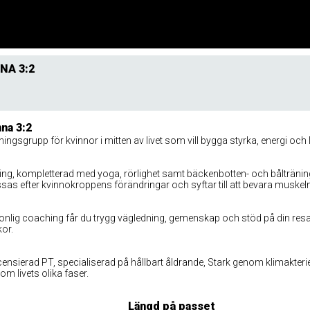
NA 3:2
na 3:2
gsgrupp för kvinnor i mitten av livet som vill bygga styrka, energi och l
ing, kompletterad med yoga, rörlighet samt bäckenbotten- och bålträning
sas efter kvinnokroppens förändringar och syftar till att bevara mus
sonlig coaching får du trygg vägledning, gemenskap och stöd på din resa 
or.
censierad PT, specialiserad på hållbart åldrande, Stark genom klimakte
om livets olika faser.
Längd på passet