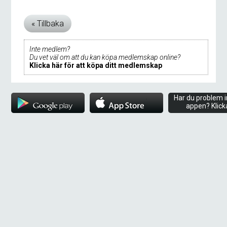
Inte medlem?
Du vet väl om att du kan köpa medlemskap online?
Klicka här för att köpa ditt medlemskap
Har du problem i
appen? Klick