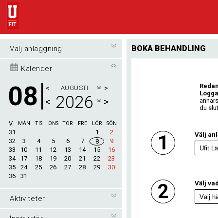
BOKA BEHANDLING
Välj anläggning
Kalender
08
Reda
<
AUGUSTI
>
Logga
2026
<
>
annars
du slu
V.
MÅN
TIS
ONS
TOR
FRE
LÖR
SÖN
31
1
2
Välj an
1
32
3
4
5
6
7
9
8
33
10
11
12
13
14
15
16
34
17
18
19
20
21
22
23
35
24
25
26
27
28
29
30
36
31
Välj vad
2
Aktiviteter