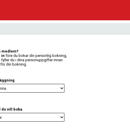
n medlem?
 in
före du bokar din personlig bokning,
 fyller du i dina personuppgifter innan
tför din bokning.
läggning
 du vill boka